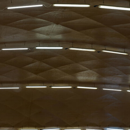
Ano, fotka je tu. Jen chvíli strpení, než se natáhne.