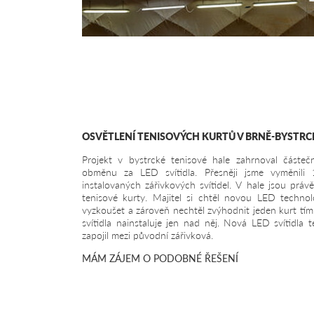
OSVĚTLENÍ TENISOVÝCH KURTŮ V BRNĚ-BYSTRC
Projekt v bystrcké tenisové hale zahrnoval částeč
obměnu za LED svítidla. Přesněji jsme vyměnili 
instalovaných zářivkových svítidel. V hale jsou právě
tenisové kurty. Majitel si chtěl novou LED technolo
vyzkoušet a zároveň nechtěl zvýhodnit jeden kurt tím
svítidla nainstaluje jen nad něj. Nová LED svítidla 
zapojil mezi původní zářivková.
MÁM ZÁJEM O PODOBNÉ ŘEŠENÍ