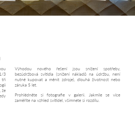
I
nou
Výhodou nového řešení jsou snížení spotřeby,
1/3
bezúdržbová svítidla (snížení nákladů na údržbu, není
 tři
nutné kupovat a měnit zdroje), dlouhá životnost nebo
gii
záruka 5 let.
, že
Prohlédněte si fotografie v galerii. Jakmile se více
tedy
zaměříte na vzhled svítidel, všimnete si rozdílu.