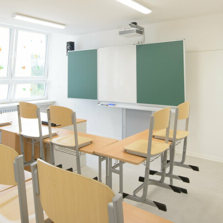
Ano, fotka je tu. Jen chvíli strpení, než se natáhne.