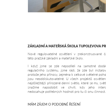
ZÁKLADNÍ A MATEŘSKÁ ŠKOLA TUPOLEVOVA PR
Nové regulovatelné osvětlení v zrekonstruované čá
této pražské základní a mateřské školy.
I když jsme se zde nepodíleli na samotné dodá
regulačního systému, jsme rádi, že zde byl instalov
protože jeho přínosy, zejména k celkové světelné poh
jsou neoddiskutovatelné. U všech projektů osvětlení
nejdůležitější přirozené denní světlo, které se my, světl
snažíme napodobit ve chvíli, kdy jeho intenz
nedosahuje potřebných hodnot pro tu či onu činnost
MÁM ZÁJEM O PODOBNÉ ŘEŠENÍ