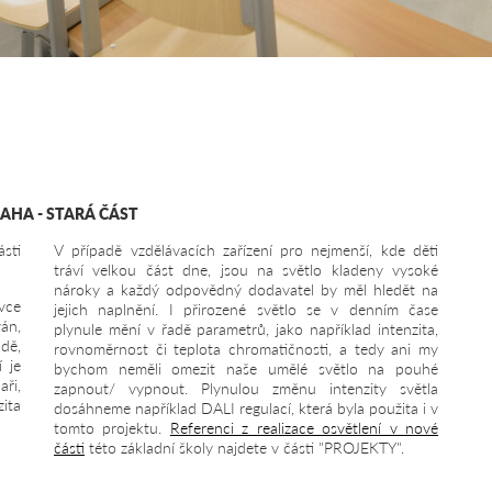
AHA - STARÁ ČÁST
sti
V případě vzdělávacích zařízení pro nejmenší, kde děti
tráví velkou část dne, jsou na světlo kladeny vysoké
nároky a každý odpovědný dodavatel by měl hledět na
vce
jejich naplnění. I přirozené světlo se v denním čase
án,
plynule mění v řadě parametrů, jako například intenzita,
odě,
rovnoměrnost či teplota chromatičnosti, a tedy ani my
 je
bychom neměli omezit naše umělé světlo na pouhé
aři,
zapnout/ vypnout. Plynulou změnu intenzity světla
ita
dosáhneme například DALI regulací, která byla použita i v
.
tomto projektu.
Referenci z realizace osvětlení v nové
části
této základní školy najdete v části "PROJEKTY".