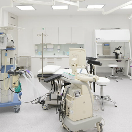
Ano, fotka je tu. Jen chvíli strpení, než se natáhne.