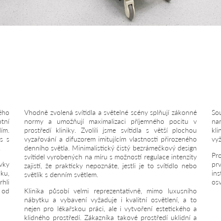
ého
Vhodně zvolená svítidla a světelné scény splňují zákonné
So
otní
normy a umožňují maximalizaci příjemného pocitu v
na
dím.
prostředí kliniky. Zvolili jsme svítidla s větší plochou
kl
s s
vyzařování a difuzorem imitujícím vlastnosti přirozeného
vyž
.
denního světla. Minimalistický čistý bezrámečkový design
Pro
svítidel vyrobených na míru s možností regulace intenzity
vky
pr
zajistí, že prakticky nepoznáte, jestli je to svítidlo nebo
nku,
in
světlík s denním světlem.
rhli
os
 od
Klinika působí velmi reprezentativně, mimo luxusního
.
nábytku a vybavení vyžaduje i kvalitní osvětlení, a to
nejen pro lékařskou práci, ale i vytvoření estetického a
klidného prostředí. Zákazníka takové prostředí uklidní a