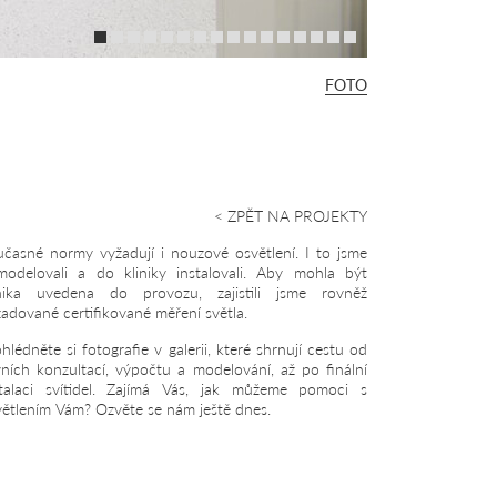
FOTO
< ZPĚT NA PROJEKTY
učasné normy vyžadují i nouzové osvětlení. I to jsme
modelovali a do kliniky instalovali. Aby mohla být
inika uvedena do provozu, zajistili jsme rovněž
adované certifikované měření světla.
hlédněte si fotografie v galerii, které shrnují cestu od
vních konzultací, výpočtu a modelování, až po finální
stalaci svítidel. Zajímá Vás, jak můžeme pomoci s
větlením Vám? Ozvěte se nám ještě dnes.