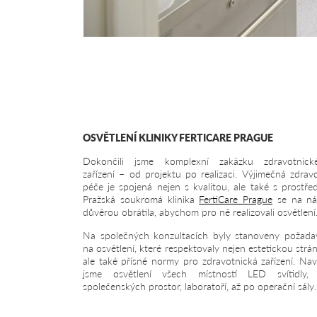
OSVĚTLENÍ KLINIKY FERTICARE PRAGUE
Dokončili jsme komplexní zakázku zdravotnick
zařízení – od projektu po realizaci. Výjimečná zdrav
péče je spojená nejen s kvalitou, ale také s prostře
Pražská soukromá klinika
FertiCare Prague
se na ná
důvěrou obrátila, abychom pro ně realizovali osvětlení
Na společných konzultacích byly stanoveny požada
na osvětlení, které respektovaly nejen estetickou strá
ale také přísné normy pro zdravotnická zařízení. Nav
jsme osvětlení všech místností LED svítidly,
společenských prostor, laboratoří, až po operační sály